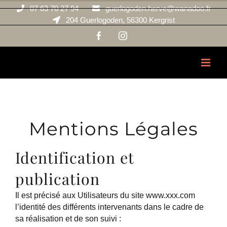
Passer
07 63 70 27 94
guerlogoden.herve@wanadoo.fr
au
204 Guerlogoden, 56300 Kergrist
contenu
Facebook
Instagram
Mentions Légales
Identification et
publication
Il est précisé aux Utilisateurs du site www.xxx.com
l’identité des différents intervenants dans le cadre de
sa réalisation et de son suivi :